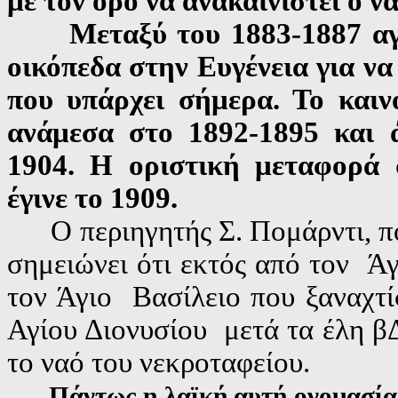
με τον όρο να ανακαινιστεί ο να
Μεταξύ του 1883-1887 α
οικόπεδα στην Ευγένεια για να 
που υπάρχει σήμερα. Το καιν
ανάμεσα στο 1892-1895 και ά
1904. Η οριστική μεταφορά 
έγινε το 1909.
O
περιηγητής Σ. Πομάρντι, π
σημειώνει ότι εκτός από τον Άγ
τον Άγιο Βασίλειο που ξαναχτί
Αγίου Διονυσίου μετά τα έλη βΔ
το ναό του νεκροταφείου.
Πάντως η λαϊκή αυτή ονομασί