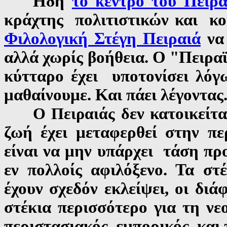
Ηδη
το κέντρο του Πει
κράχτης πολιτιστικών και κ
Φιλολογική Στέγη Πειραιά
να 
αλλά χωρίς βοήθεια
. Ο "Πειρα
κύτταρο έχει υποτονίσει λό
μαθαίνουμε. Και πάει λέγοντας
εν κατοικείτα
Ο Πειραιάς δ
ζωή έχει μεταφερθεί στην πε
είναι να μην υπάρχει τάση προς
εν πολλοίς αφιλόξενο. Τα στ
έχουν σχεδόν εκλείψει, οι διά
στέκια περισσότερο για τη νε
περιστασιακός, εμπορικός, και