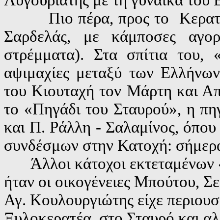
Πιο πέρα, προς το Κερατσίνι
Σαρδελάς, με κάμποσες αγο
στρέμματα). Στα σπίτια του, 
αψιμαχίες μεταξύ των Ελλήνω
του Κιουταχή τον Μάρτη και Απ
το «Πηγάδι του Σταυρού», η π
και Π. Ράλλη - Σαλαμίνος, όπο
συνδέσμων στην Κατοχή: σήμερα
Άλλοι κάτοχοι εκτεταμένων «
ήταν οι οικογένειες Μπούτου, Σ
Αγ. Κουλουργιώτης είχε περιουσ
Ξυλοκερατέα, στο Σταυρό και α