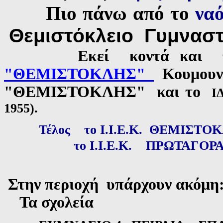
Πιο πάνω από το
να
Θεμιστόκλειο Γυμναστ
Εκεί κοντά και
"
ΘΕΜΙΣΤΟΚΛΗΣ
"
Κουμουν
"
ΘΕΜΙΣΤΟΚΛΗΣ
" και το
ΙΔ
1955)
.
Τέλος
το
Ι.Ι.Ε.Κ. ΘΕΜΙΣΤ
το
Ι.Ι.Ε.Κ.
ΠΡΩΤΑΓΟΡ
Στην περιοχή υπάρχουν ακόμη
Τα σχολεία