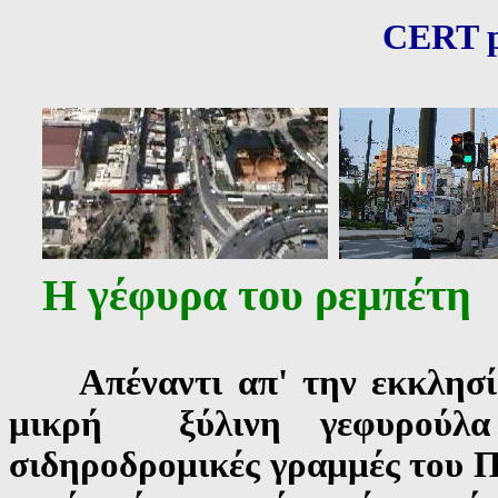
CERT p
Η γέφυρα του ρεμπέτη
Απέναντι απ' την εκκλησία 
μικρή
ξύλινη
γεφυρούλ
σιδηροδρομικές γραμμές του Π