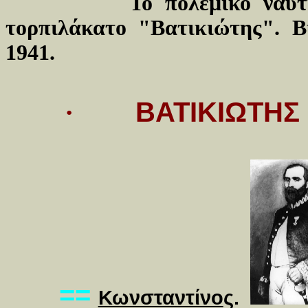
Το πολεμικό ναυτικό σ
τορπιλάκατο "Βατικιώτης". Β
1941.
·
ΒΑΤΙΚΙΩΤΗΣ
==
Κωνσταντίνο
ς.