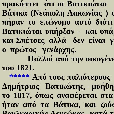
προκύπτει ότι οι Βατικιώται
Βάτικα (Νεάπολη Λακωνίας ) 
πήραν το επώνυμο αυτό διότ
Βατικιώται υπήρξαν - και υπά
και Σπέτσες αλλά δεν είναι 
ο πρώτος γενάρχης.
Πολλοί από την οικογένεια
του 1821.
*****
Από τους παλιότερους
Δημήτριος Βατικώτης,- μυήθηκ
το 1817, όπως αναφέρεται στα
ήταν από τα Βάτικα, και ζ
Βουλγαρικής Λεγεώνας κατά τ