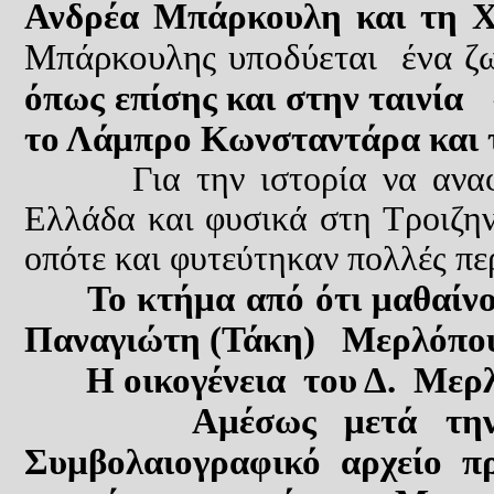
Ανδρέα Μπάρκουλη και τη Χρ
Μπάρκουλης υποδύεται ένα ζω
όπως επίσης και στ
ην ταινία
«
το Λάμπρο Κωνσταντάρα και
Για την ιστορία να ανα
Ελλάδα και φυσικά στη Τροιζην
οπότε και φυτεύτηκαν πολλές πε
Το κτήμα
από ότι μαθαίν
Παναγιώτη (Τάκη)
Μερλόπο
Η οικογένεια του Δ. Μερλ
Αμέσως μετά την απε
Συμβολαιογραφικό αρχείο π