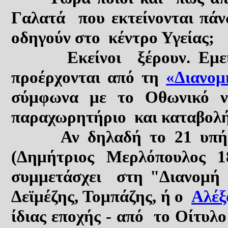
Γαλατά
που εκτείνονται πά
οδηγούν στο κέντρο Υγείας;
Εκείνοι ξέρουν. Εμεί
προέρχ
ον
ται από τη
«Διανομ
σύμφωνα με το Οθωνικό
παραχωρητήριο και καταβολ
Αν
δηλαδή
το 21 υπή
(
Δημήτριος Μερλόπουλος 1
συμμετάσχει στη
"
Διανομή
Δεϊμέζης, Τομπάζης, ή
ο
Αλέ
ίδιας εποχής - από το Οίτυλο