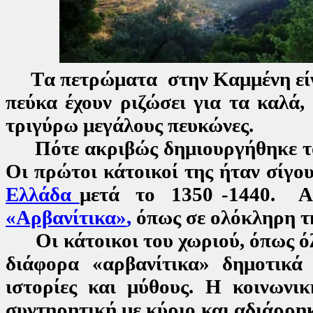
Τ
α πετρώματα
στην Καμμένη εί
πεύκα έχουν ριζώσει για τα καλά,
τριγύρω μεγάλους πευκώνες
.
Πότε ακριβώς δημιουργήθηκε το 
Οι πρώτοι κάτοικοί της ήταν σίγο
Ελλάδα
μετά το 1350 -1440. Ακ
«Αρβανίτικα»
,
όπως σε ολόκληρη τ
Οι κάτοικοι του χωριού, όπως όλ
διάφορα «αρβανίτικα» δημοτικά
ιστορίες και μύθους. Η κοινων
συντηρητική με κύριο και αδιάρρηκ